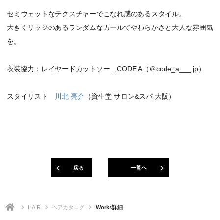
セミウェットなテクスチャーでこなれ感のあるスタイル。
大きくリッジのあるランダムなカールでやわらかさと大人な雰囲気
を。
衣装協力：レイヤードカットソー…CODE A（＠code_a___.jp）
スタイリスト
川北 亮介
（資生堂 サロン&スパ 大阪）
戻る
一覧ヘ
HAIR
ヘアカタログ
Works詳細